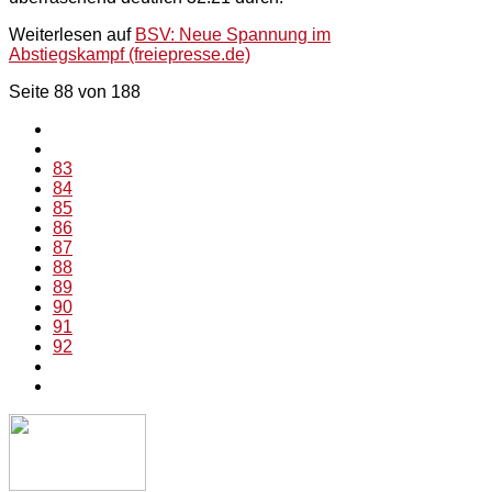
Weiterlesen auf
BSV: Neue Spannung im
Abstiegskampf (freiepresse.de)
Seite 88 von 188
83
84
85
86
87
88
89
90
91
92