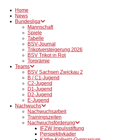
Home
News
Bundesliga
Mannschaft
Spiele
Tabelle
BSV-Journal
Trikotversteigerung 2026
BSV Trikot in Rot
Torprämie
Teams
BSV Sachsen Zwickau 2
B / C1-Jugend
C2-Jugend
D1-Jugend
D2-Jugend
E-Jugend
Nachwuchs
Nachwuchsarbeit
Trainingszeiten
Nachwuchsförderung
IFZW Impulsstiftung
Perspektivkader
Käthe-Kollwitz-Gymnasium