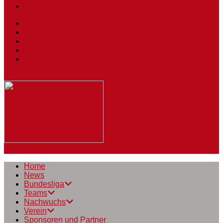
AGBs / Widerruf
Tickets
Spielstätten
Presse
Downloads
BSV
Journal
Home
News
Bundesliga
Teams
Nachwuchs
Verein
Sponsoren und Partner