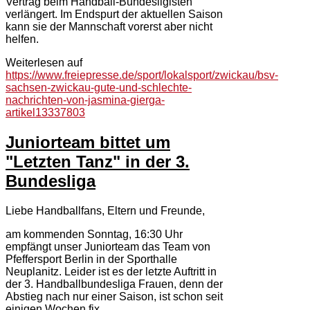
Vertrag beim Handball-Bundesligisten
verlängert. Im Endspurt der aktuellen Saison
kann sie der Mannschaft vorerst aber nicht
helfen.
Weiterlesen auf
https://www.freiepresse.de/sport/lokalsport/zwickau/bsv-
sachsen-zwickau-gute-und-schlechte-
nachrichten-von-jasmina-gierga-
artikel13337803
Juniorteam bittet um
"Letzten Tanz" in der 3.
Bundesliga
Liebe Handballfans, Eltern und Freunde,
am kommenden Sonntag, 16:30 Uhr
empfängt unser Juniorteam das Team von
Pfeffersport Berlin in der Sporthalle
Neuplanitz. Leider ist es der letzte Auftritt in
der 3. Handballbundesliga Frauen, denn der
Abstieg nach nur einer Saison, ist schon seit
einigen Wochen fix.