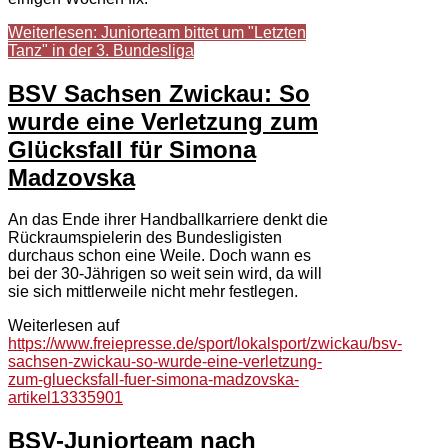
Weiterlesen: Juniorteam bittet um "Letzten
Tanz" in der 3. Bundesliga
BSV Sachsen Zwickau: So
wurde eine Verletzung zum
Glücksfall für Simona
Madzovska
An das Ende ihrer Handballkarriere denkt die
Rückraumspielerin des Bundesligisten
durchaus schon eine Weile. Doch wann es
bei der 30-Jährigen so weit sein wird, da will
sie sich mittlerweile nicht mehr festlegen.
Weiterlesen auf
https://www.freiepresse.de/sport/lokalsport/zwickau/bsv-
sachsen-zwickau-so-wurde-eine-verletzung-
zum-gluecksfall-fuer-simona-madzovska-
artikel13335901
BSV-Juniorteam nach