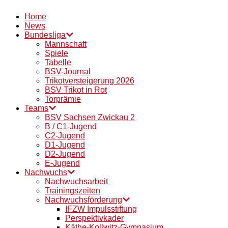
Home
News
Bundesliga
Mannschaft
Spiele
Tabelle
BSV-Journal
Trikotversteigerung 2026
BSV Trikot in Rot
Torprämie
Teams
BSV Sachsen Zwickau 2
B / C1-Jugend
C2-Jugend
D1-Jugend
D2-Jugend
E-Jugend
Nachwuchs
Nachwuchsarbeit
Trainingszeiten
Nachwuchsförderung
IFZW Impulsstiftung
Perspektivkader
Käthe-Kollwitz-Gymnasium