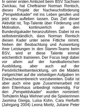
In seiner ersten Amtszeit beim BSV Sachsen
Zwickau, hat Cheftrainer Norman Rentsch,
dieses Projekt der Nachwuchsförderung
„Perspektivkader“ mit ins Leben gerufen und
jetzt neu aufleben lassen. Das Ziel dieser
Aktivität ist, Top-Talente über Förderung und
Motivation, kontinuierlich an den
Bundesligakader heranzuführen. Dabei ist es
selbstverständlich, dass Norman Rentsch
diesen Kader unter seine Fittiche nimmt.
Neben der Beobachtung und Auswertung
ihrer Leistungen in den Stamm-Teams beim
BSV, wird er diese Talente einmal
wöchentlich trainieren. Der Focus liegt dabei
vor allem auf der handballerischen
Ausbildung, aber auch auf der
Persönlichkeitsentwicklung, um die Mädels
zielgerichtet auf die vielseitigen Aufgaben im
Erwachsenenbereich vorzubereiten. Dafür ist
aber auch eine gute Zusammenarbeit mit
dem Elternhaus unbedingt notwendig. Für
den „Perspektivkader“ wurden nominiert:
Torhüterin Maja Wehner und die Spielerinnen
Jasmina Gierga, Luisa Kühn, Cara Herfurth
(Jahrgang 2004) Leona Moritz, Juliane Peter