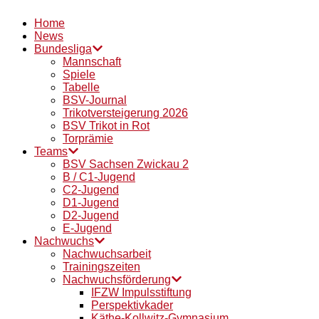
Home
News
Bundesliga
Mannschaft
Spiele
Tabelle
BSV-Journal
Trikotversteigerung 2026
BSV Trikot in Rot
Torprämie
Teams
BSV Sachsen Zwickau 2
B / C1-Jugend
C2-Jugend
D1-Jugend
D2-Jugend
E-Jugend
Nachwuchs
Nachwuchsarbeit
Trainingszeiten
Nachwuchsförderung
IFZW Impulsstiftung
Perspektivkader
Käthe-Kollwitz-Gymnasium