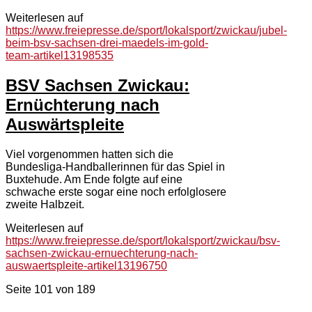
Weiterlesen auf
https://www.freiepresse.de/sport/lokalsport/zwickau/jubel-
beim-bsv-sachsen-drei-maedels-im-gold-
team-artikel13198535
BSV Sachsen Zwickau:
Ernüchterung nach
Auswärtspleite
Viel vorgenommen hatten sich die
Bundesliga-Handballerinnen für das Spiel in
Buxtehude. Am Ende folgte auf eine
schwache erste sogar eine noch erfolglosere
zweite Halbzeit.
Weiterlesen auf
https://www.freiepresse.de/sport/lokalsport/zwickau/bsv-
sachsen-zwickau-ernuechterung-nach-
auswaertspleite-artikel13196750
Seite 101 von 189