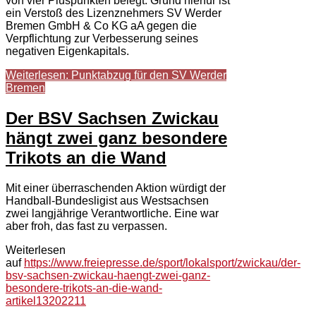
von vier Pluspunkten belegt. Grund hierfür ist
ein Verstoß des Lizenznehmers SV Werder
Bremen GmbH & Co KG aA gegen die
Verpflichtung zur Verbesserung seines
negativen Eigenkapitals.
Weiterlesen: Punktabzug für den SV Werder
Bremen
Der BSV Sachsen Zwickau
hängt zwei ganz besondere
Trikots an die Wand
Mit einer überraschenden Aktion würdigt der
Handball-Bundesligist aus Westsachsen
zwei langjährige Verantwortliche. Eine war
aber froh, das fast zu verpassen.
Weiterlesen
auf
https://www.freiepresse.de/sport/lokalsport/zwickau/der-
bsv-sachsen-zwickau-haengt-zwei-ganz-
besondere-trikots-an-die-wand-
artikel13202211