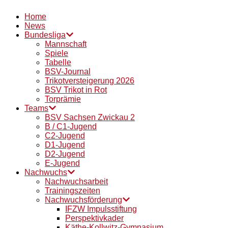
Home
News
Bundesliga
Mannschaft
Spiele
Tabelle
BSV-Journal
Trikotversteigerung 2026
BSV Trikot in Rot
Torprämie
Teams
BSV Sachsen Zwickau 2
B / C1-Jugend
C2-Jugend
D1-Jugend
D2-Jugend
E-Jugend
Nachwuchs
Nachwuchsarbeit
Trainingszeiten
Nachwuchsförderung
IFZW Impulsstiftung
Perspektivkader
Käthe-Kollwitz-Gymnasium