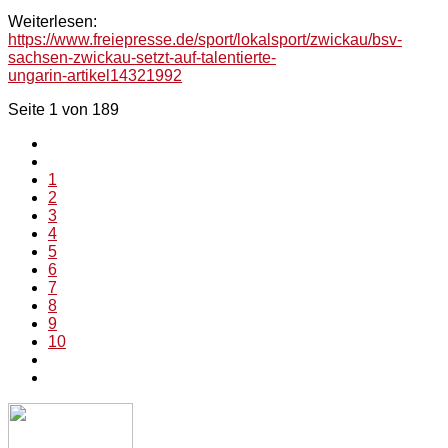
Weiterlesen:
https://www.freiepresse.de/sport/lokalsport/zwickau/bsv-
sachsen-zwickau-setzt-auf-talentierte-
ungarin-artikel14321992
Seite 1 von 189
1
2
3
4
5
6
7
8
9
10