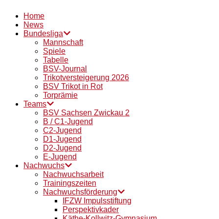
Home
News
Bundesliga
Mannschaft
Spiele
Tabelle
BSV-Journal
Trikotversteigerung 2026
BSV Trikot in Rot
Torprämie
Teams
BSV Sachsen Zwickau 2
B / C1-Jugend
C2-Jugend
D1-Jugend
D2-Jugend
E-Jugend
Nachwuchs
Nachwuchsarbeit
Trainingszeiten
Nachwuchsförderung
IFZW Impulsstiftung
Perspektivkader
Käthe-Kollwitz-Gymnasium