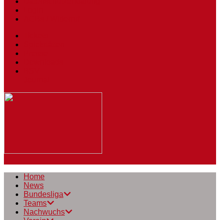
Datenschutzerklärung
Login
AGBs / Widerruf
Tickets
Spielstätten
Presse
Downloads
BSV
Journal
Home
News
Bundesliga
Teams
Nachwuchs