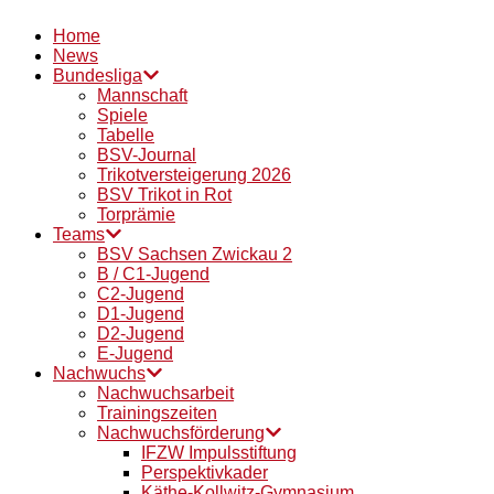
Home
News
Bundesliga
Mannschaft
Spiele
Tabelle
BSV-Journal
Trikotversteigerung 2026
BSV Trikot in Rot
Torprämie
Teams
BSV Sachsen Zwickau 2
B / C1-Jugend
C2-Jugend
D1-Jugend
D2-Jugend
E-Jugend
Nachwuchs
Nachwuchsarbeit
Trainingszeiten
Nachwuchsförderung
IFZW Impulsstiftung
Perspektivkader
Käthe-Kollwitz-Gymnasium