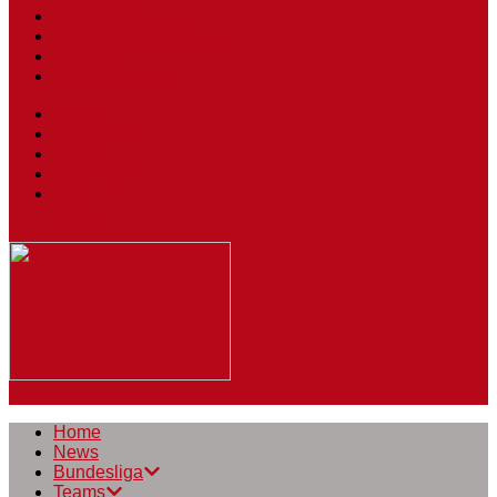
Impressum
Datenschutzerklärung
Login
AGBs / Widerruf
Tickets
Spielstätten
Presse
Downloads
BSV
Journal
Home
News
Bundesliga
Teams