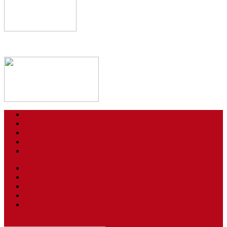
Kontakt
Impressum
Datenschutzerklärung
Login
AGBs / Widerruf
Tickets
Spielstätten
Presse
Downloads
BSV
Journal