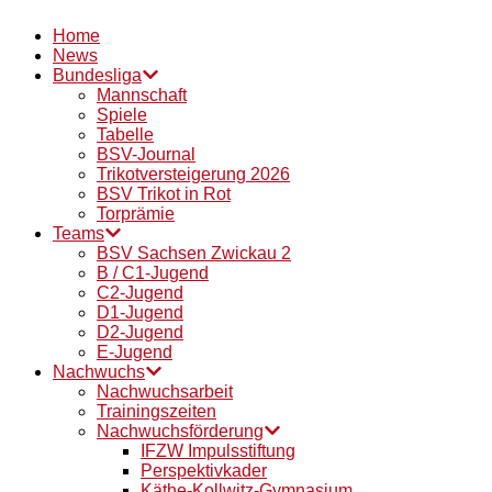
Home
News
Bundesliga
Mannschaft
Spiele
Tabelle
BSV-Journal
Trikotversteigerung 2026
BSV Trikot in Rot
Torprämie
Teams
BSV Sachsen Zwickau 2
B / C1-Jugend
C2-Jugend
D1-Jugend
D2-Jugend
E-Jugend
Nachwuchs
Nachwuchsarbeit
Trainingszeiten
Nachwuchsförderung
IFZW Impulsstiftung
Perspektivkader
Käthe-Kollwitz-Gymnasium