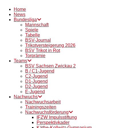
Home
News
Bundesliga
Mannschaft
Spiele
Tabelle
BSV-Journal
Trikotversteigerung 2026
BSV Trikot in Rot
Torprämie
Teams
BSV Sachsen Zwickau 2
B / C1-Jugend
C2-Jugend
D1-Jugend
D2-Jugend
E-Jugend
Nachwuchs
Nachwuchsarbeit
Trainingszeiten
Nachwuchsförderung
IFZW Impulsstiftung
Perspektivkader
Käthe-Kollwitz-Gymnasium