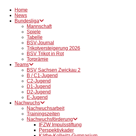
Home
News
Bundesliga
Mannschaft
Spiele
Tabelle
BSV-Journal
Trikotversteigerung 2026
BSV Trikot in Rot
Torprämie
Teams
BSV Sachsen Zwickau 2
B / C1-Jugend
C2-Jugend
D1-Jugend
D2-Jugend
E-Jugend
Nachwuchs
Nachwuchsarbeit
Trainingszeiten
Nachwuchsförderung
IFZW Impulsstiftung
Perspektivkader
Käthe-Kollwitz-Gymnasium