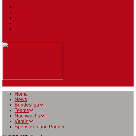
Tickets
Spielstätten
Presse
Downloads
BSV
Journal
Home
News
Bundesliga
Teams
Nachwuchs
Verein
Sponsoren und Partner