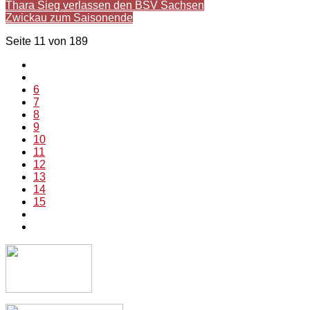
Thara Sieg verlassen den BSV Sachsen
Zwickau zum Saisonende
Seite 11 von 189
6
7
8
9
10
11
12
13
14
15