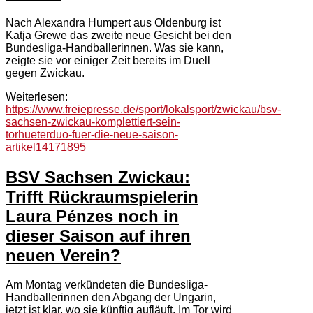
Nach Alexandra Humpert aus Oldenburg ist
Katja Grewe das zweite neue Gesicht bei den
Bundesliga-Handballerinnen. Was sie kann,
zeigte sie vor einiger Zeit bereits im Duell
gegen Zwickau.
Weiterlesen:
https://www.freiepresse.de/sport/lokalsport/zwickau/bsv-
sachsen-zwickau-komplettiert-sein-
torhueterduo-fuer-die-neue-saison-
artikel14171895
BSV Sachsen Zwickau:
Trifft Rückraumspielerin
Laura Pénzes noch in
dieser Saison auf ihren
neuen Verein?
Am Montag verkündeten die Bundesliga-
Handballerinnen den Abgang der Ungarin,
jetzt ist klar, wo sie künftig aufläuft. Im Tor wird