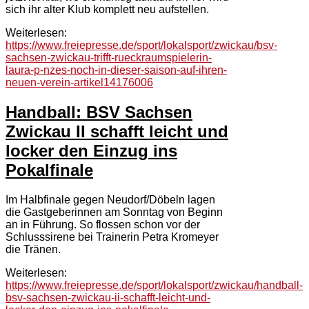
sich ihr alter Klub komplett neu aufstellen.
Weiterlesen:
https://www.freiepresse.de/sport/lokalsport/zwickau/bsv-
sachsen-zwickau-trifft-rueckraumspielerin-
laura-p-nzes-noch-in-dieser-saison-auf-ihren-
neuen-verein-artikel14176006
Handball: BSV Sachsen
Zwickau II schafft leicht und
locker den Einzug ins
Pokalfinale
Im Halbfinale gegen Neudorf/Döbeln lagen
die Gastgeberinnen am Sonntag von Beginn
an in Führung. So flossen schon vor der
Schlusssirene bei Trainerin Petra Kromeyer
die Tränen.
Weiterlesen:
https://www.freiepresse.de/sport/lokalsport/zwickau/handball-
bsv-sachsen-zwickau-ii-schafft-leicht-und-