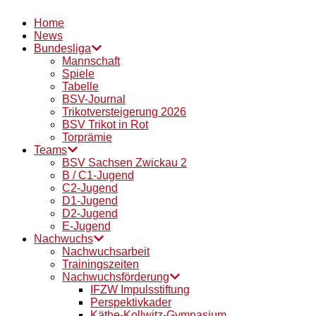
Home
News
Bundesliga
Mannschaft
Spiele
Tabelle
BSV-Journal
Trikotversteigerung 2026
BSV Trikot in Rot
Torprämie
Teams
BSV Sachsen Zwickau 2
B / C1-Jugend
C2-Jugend
D1-Jugend
D2-Jugend
E-Jugend
Nachwuchs
Nachwuchsarbeit
Trainingszeiten
Nachwuchsförderung
IFZW Impulsstiftung
Perspektivkader
Käthe-Kollwitz-Gymnasium