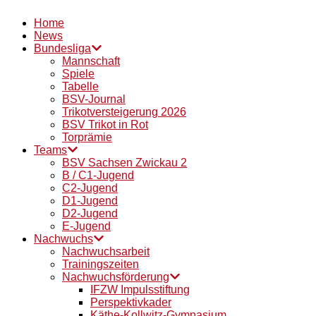
Home
News
Bundesliga
Mannschaft
Spiele
Tabelle
BSV-Journal
Trikotversteigerung 2026
BSV Trikot in Rot
Torprämie
Teams
BSV Sachsen Zwickau 2
B / C1-Jugend
C2-Jugend
D1-Jugend
D2-Jugend
E-Jugend
Nachwuchs
Nachwuchsarbeit
Trainingszeiten
Nachwuchsförderung
IFZW Impulsstiftung
Perspektivkader
Käthe-Kollwitz-Gymnasium