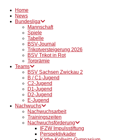
Home
News
Bundesliga
Mannschaft
Spiele
Tabelle
BSV-Journal
Trikotversteigerung 2026
BSV Trikot in Rot
Torprämie
Teams
BSV Sachsen Zwickau 2
B / C1-Jugend
C2-Jugend
D1-Jugend
D2-Jugend
E-Jugend
Nachwuchs
Nachwuchsarbeit
Trainingszeiten
Nachwuchsförderung
IFZW Impulsstiftung
Perspektivkader
Käthe-Kollwitz-Gymnasium