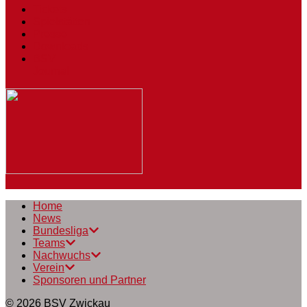
Tickets
Spielstätten
Presse
Downloads
BSV
Journal
Home
News
Bundesliga
Teams
Nachwuchs
Verein
Sponsoren und Partner
© 2026
BSV Zwickau