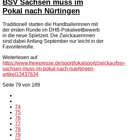
BSV Sachsen muss im
Pokal nach Nürtingen
Traditionell starten die Handballerinnen mit
der ersten Runde im DHB-Pokalwettbewerb
in die neue Spielzeit. Die Zwickauerinnen
sind dabei Anfang September nur leicht in der
Favoritenrolle.
Weiterlesen auf
https://www.freiepresse.de/sport/lokalsport/zwickau/bsv-
sachsen-muss-im-pokal-nach-nuertingen-
artikel13437634
Seite 79 von 189
74
75
76
77
78
79