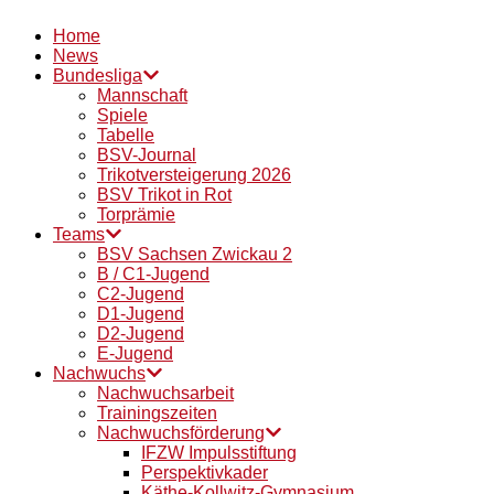
Home
News
Bundesliga
Mannschaft
Spiele
Tabelle
BSV-Journal
Trikotversteigerung 2026
BSV Trikot in Rot
Torprämie
Teams
BSV Sachsen Zwickau 2
B / C1-Jugend
C2-Jugend
D1-Jugend
D2-Jugend
E-Jugend
Nachwuchs
Nachwuchsarbeit
Trainingszeiten
Nachwuchsförderung
IFZW Impulsstiftung
Perspektivkader
Käthe-Kollwitz-Gymnasium