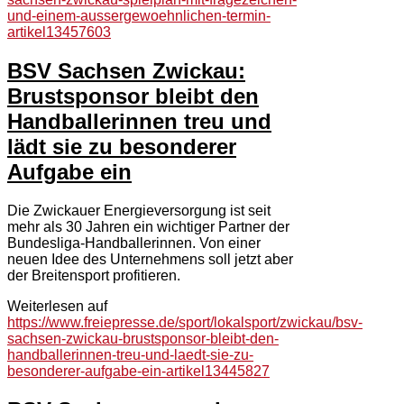
und-einem-aussergewoehnlichen-termin-
artikel13457603
BSV Sachsen Zwickau:
Brustsponsor bleibt den
Handballerinnen treu und
lädt sie zu besonderer
Aufgabe ein
Die Zwickauer Energieversorgung ist seit
mehr als 30 Jahren ein wichtiger Partner der
Bundesliga-Handballerinnen. Von einer
neuen Idee des Unternehmens soll jetzt aber
der Breitensport profitieren.
Weiterlesen auf
https://www.freiepresse.de/sport/lokalsport/zwickau/bsv-
sachsen-zwickau-brustsponsor-bleibt-den-
handballerinnen-treu-und-laedt-sie-zu-
besonderer-aufgabe-ein-artikel13445827