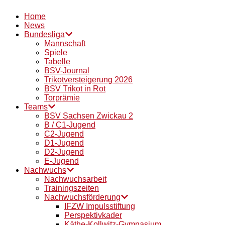
Home
News
Bundesliga
Mannschaft
Spiele
Tabelle
BSV-Journal
Trikotversteigerung 2026
BSV Trikot in Rot
Torprämie
Teams
BSV Sachsen Zwickau 2
B / C1-Jugend
C2-Jugend
D1-Jugend
D2-Jugend
E-Jugend
Nachwuchs
Nachwuchsarbeit
Trainingszeiten
Nachwuchsförderung
IFZW Impulsstiftung
Perspektivkader
Käthe-Kollwitz-Gymnasium