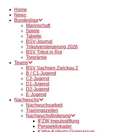
Home
News
Bundesliga
Mannschaft
Spiele
Tabelle
BSV-Journal
Trikotversteigerung 2026
BSV Trikot in Rot
Torprämie
Teams
BSV Sachsen Zwickau 2
B / C1-Jugend
C2-Jugend
D1-Jugend
D2-Jugend
E-Jugend
Nachwuchs
Nachwuchsarbeit
Trainingszeiten
Nachwuchsförderung
IFZW Impulsstiftung
Perspektivkader
Käthe-Kollwitz-Gymnasium