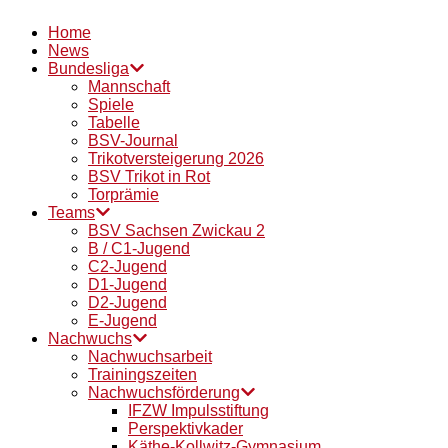
Home
News
Bundesliga
Mannschaft
Spiele
Tabelle
BSV-Journal
Trikotversteigerung 2026
BSV Trikot in Rot
Torprämie
Teams
BSV Sachsen Zwickau 2
B / C1-Jugend
C2-Jugend
D1-Jugend
D2-Jugend
E-Jugend
Nachwuchs
Nachwuchsarbeit
Trainingszeiten
Nachwuchsförderung
IFZW Impulsstiftung
Perspektivkader
Käthe-Kollwitz-Gymnasium