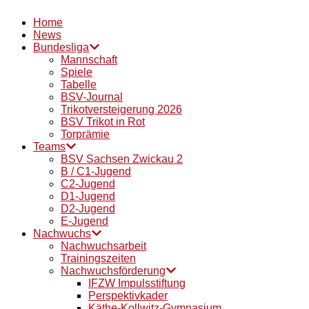
Home
News
Bundesliga
Mannschaft
Spiele
Tabelle
BSV-Journal
Trikotversteigerung 2026
BSV Trikot in Rot
Torprämie
Teams
BSV Sachsen Zwickau 2
B / C1-Jugend
C2-Jugend
D1-Jugend
D2-Jugend
E-Jugend
Nachwuchs
Nachwuchsarbeit
Trainingszeiten
Nachwuchsförderung
IFZW Impulsstiftung
Perspektivkader
Käthe-Kollwitz-Gymnasium