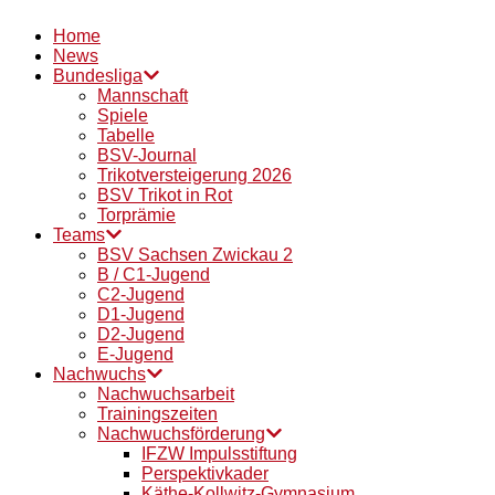
Home
News
Bundesliga
Mannschaft
Spiele
Tabelle
BSV-Journal
Trikotversteigerung 2026
BSV Trikot in Rot
Torprämie
Teams
BSV Sachsen Zwickau 2
B / C1-Jugend
C2-Jugend
D1-Jugend
D2-Jugend
E-Jugend
Nachwuchs
Nachwuchsarbeit
Trainingszeiten
Nachwuchsförderung
IFZW Impulsstiftung
Perspektivkader
Käthe-Kollwitz-Gymnasium