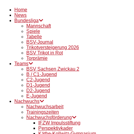
Home
News
Bundesliga
Mannschaft
Spiele
Tabelle
BSV-Journal
Trikotversteigerung 2026
BSV Trikot in Rot
Torprämie
Teams
BSV Sachsen Zwickau 2
B / C1-Jugend
C2-Jugend
D1-Jugend
D2-Jugend
E-Jugend
Nachwuchs
Nachwuchsarbeit
Trainingszeiten
Nachwuchsförderung
IFZW Impulsstiftung
Perspektivkader
Käthe-Kollwitz-Gymnasium