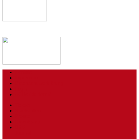
Kontakt
Impressum
Datenschutzerklärung
Login
AGBs / Widerruf
Tickets
Spielstätten
Presse
Downloads
BSV
Journal