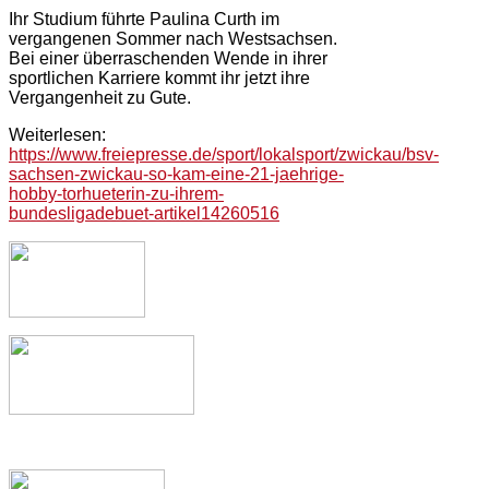
Ihr Studium führte Paulina Curth im
vergangenen Sommer nach Westsachsen.
Bei einer überraschenden Wende in ihrer
sportlichen Karriere kommt ihr jetzt ihre
Vergangenheit zu Gute.
Weiterlesen:
https://www.freiepresse.de/sport/lokalsport/zwickau/bsv-
sachsen-zwickau-so-kam-eine-21-jaehrige-
hobby-torhueterin-zu-ihrem-
bundesligadebuet-artikel14260516