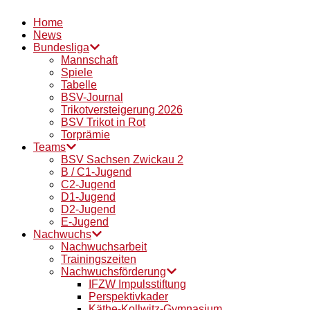
Home
News
Bundesliga
Mannschaft
Spiele
Tabelle
BSV-Journal
Trikotversteigerung 2026
BSV Trikot in Rot
Torprämie
Teams
BSV Sachsen Zwickau 2
B / C1-Jugend
C2-Jugend
D1-Jugend
D2-Jugend
E-Jugend
Nachwuchs
Nachwuchsarbeit
Trainingszeiten
Nachwuchsförderung
IFZW Impulsstiftung
Perspektivkader
Käthe-Kollwitz-Gymnasium