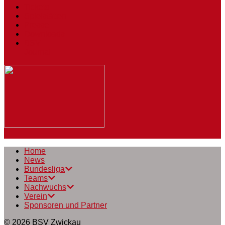
Tickets
Spielstätten
Presse
Downloads
BSV
Journal
Home
News
Bundesliga
Teams
Nachwuchs
Verein
Sponsoren und Partner
© 2026
BSV Zwickau