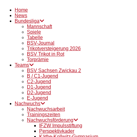
Home
News
Bundesliga
Mannschaft
Spiele
Tabelle
BSV-Journal
Trikotversteigerung 2026
BSV Trikot in Rot
Torprämie
Teams
BSV Sachsen Zwickau 2
B / C1-Jugend
C2-Jugend
D1-Jugend
D2-Jugend
E-Jugend
Nachwuchs
Nachwuchsarbeit
Trainingszeiten
Nachwuchsförderung
IFZW Impulsstiftung
Perspektivkader
Käthe-Kollwitz-Gymnasium