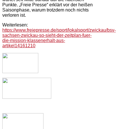
Punkte. „Freie Presse“ erklärt vor der heißen
Saisonphase, warum trotzdem noch nichts
verloren ist.
Weiterlesen:
https://www.freiepresse.de/sport/lokalsport/zwickau/bsv-
sachsen-zwickau-so-sieht-der-zeitplan-fuer-
die-mission-klassenerhalt-aus-
artikel14161210