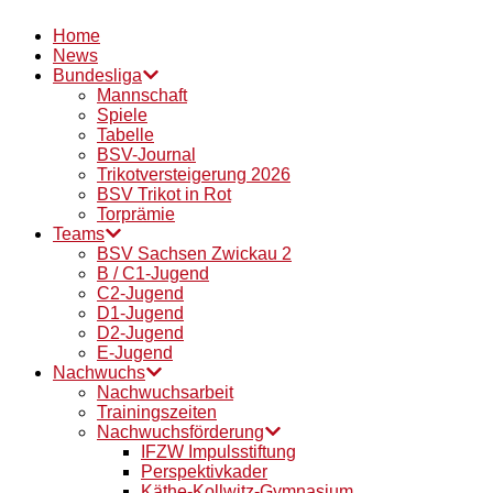
Home
News
Bundesliga
Mannschaft
Spiele
Tabelle
BSV-Journal
Trikotversteigerung 2026
BSV Trikot in Rot
Torprämie
Teams
BSV Sachsen Zwickau 2
B / C1-Jugend
C2-Jugend
D1-Jugend
D2-Jugend
E-Jugend
Nachwuchs
Nachwuchsarbeit
Trainingszeiten
Nachwuchsförderung
IFZW Impulsstiftung
Perspektivkader
Käthe-Kollwitz-Gymnasium